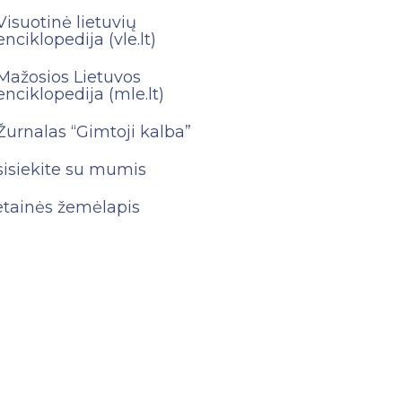
Visuotinė lietuvių
enciklopedija (vle.lt)
Mažosios Lietuvos
enciklopedija (mle.lt)
Žurnalas “Gimtoji kalba”
sisiekite su mumis
etainės žemėlapis