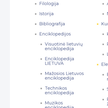
Filologija
Istorija
Bibliografija
Kur
Enciklopedijos
Visuotinė lietuvių
enciklopedija
Enciklopedija
LIETUVA
Ele
Mažosios Lietuvos
enciklopedija
Technikos
enciklopedija
Muzikos
enciklopedija