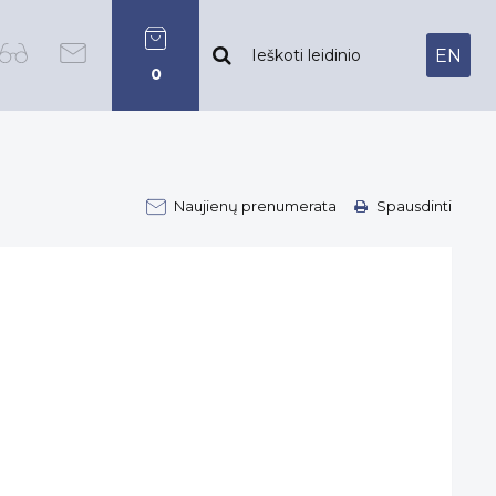
EN
0
Naujienų prenumerata
Spausdinti