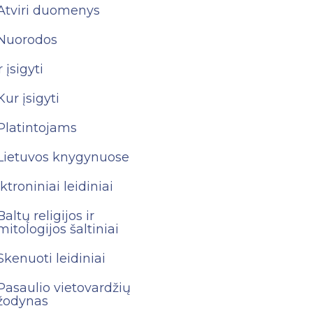
Atviri duomenys
Nuorodos
 įsigyti
Kur įsigyti
Platintojams
Lietuvos knygynuose
ktroniniai leidiniai
Baltų religijos ir
mitologijos šaltiniai
Skenuoti leidiniai
Pasaulio vietovardžių
žodynas