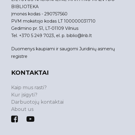
BIBLIOTEKA
Įmonės kodas - 290757560
PVM mokėtojo kodas LT 100000031710
Gedimino pr. 51, LT-01109 Vilnius
Tel. +370 5 249 7023, el. p.
biblio@lnb.lt
Duomenys kaupiami ir saugomi Juridinių asmenų
registre
KONTAKTAI
Kaip mus rasti?
Kur įsigyti?
Darbuotojų kontaktai
About us