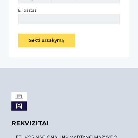
El. paštas:
Sekti užsakymą
REKVIZITAI
LIETUVOS NACIONALINĖ MARTYNO MAŽVYDO