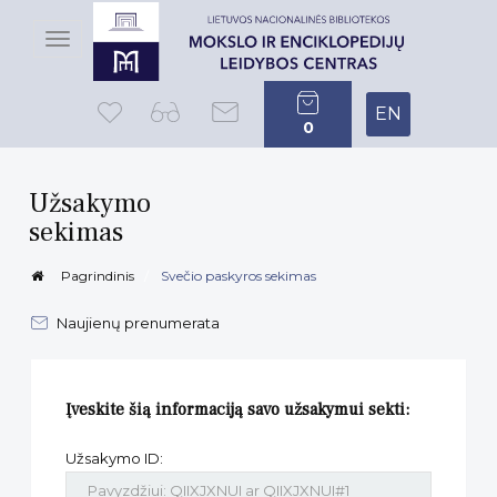
Toggle
navigation
EN
0
Užsakymo
sekimas
Pagrindinis
Svečio paskyros sekimas
Naujienų prenumerata
Įveskite šią informaciją savo užsakymui sekti:
Užsakymo ID: