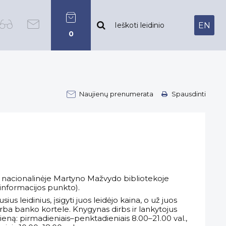
EN
0
Naujienų prenumerata
Spausdinti
s nacionalinėje Martyno Mažvydo bibliotekoje
ir informacijos punkto).
s leidinius, įsigyti juos leidėjo kaina, o už juos
 arba banko kortele. Knygynas dirbs ir lankytojus
eną: pirmadieniais–penktadieniais 8.00–21.00 val.,