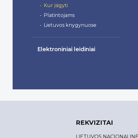
Kur įsigyti
Platintojams
Lietuvos knygynuose
Elektroniniai leidiniai
REKVIZITAI
LIETUVOS NACIONALIN