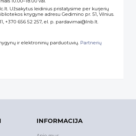
iais 10.00–18.00 val.
lt. Užsakytus leidinius pristatysime per kurjerių
ibliotekos knygyne adresu Gedimino pr. 51, Vilnius.
11, +370 656 52 257, el. p. pardavimai@lnb.lt.
knygynų ir elektroninių parduotuvių.
Partnerių
I
INFORMACIJA
Apie mus