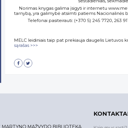
šeštadieniais, sekmadien
Norimas knygas galima įsigyti ir internetu www.melc.
tarnybą, yra galimybė atsiimti patiems Nacionalinės b
Telefonai pasiteirauti: (+370 5) 245 7720, 263 91
MELC leidiniais taip pat prekiauja daugelis Lietuvos 
sąrašas >>>
KONTAKTA
Ė MARTYNO MAŽVYDO BIBLIOTEKA
Kaip mus rasti?