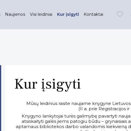
(current)
s
Naujienos
Visi leidiniai
Kur įsigyti
Kontaktai
Kur įsigyti
Mūsų leidinius rasite naujame knygyne Lietuvo
(II a. prie Registracijos 
Knygyno lankytojai turės galimybę pavartyti naujausiu
atsiskaityti galės jiems patogiu būdu – grynaisiais
aptarnaus bibliotekos darbo valandomis kiekvieną di