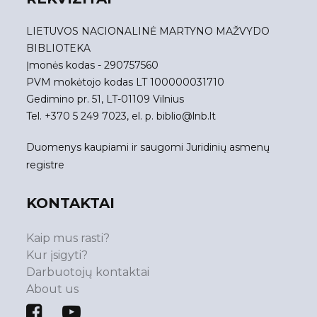
LIETUVOS NACIONALINĖ MARTYNO MAŽVYDO
BIBLIOTEKA
Įmonės kodas - 290757560
PVM mokėtojo kodas LT 100000031710
Gedimino pr. 51, LT-01109 Vilnius
Tel. +370 5 249 7023, el. p.
biblio@lnb.lt
Duomenys kaupiami ir saugomi Juridinių asmenų
registre
KONTAKTAI
Kaip mus rasti?
Kur įsigyti?
Darbuotojų kontaktai
About us