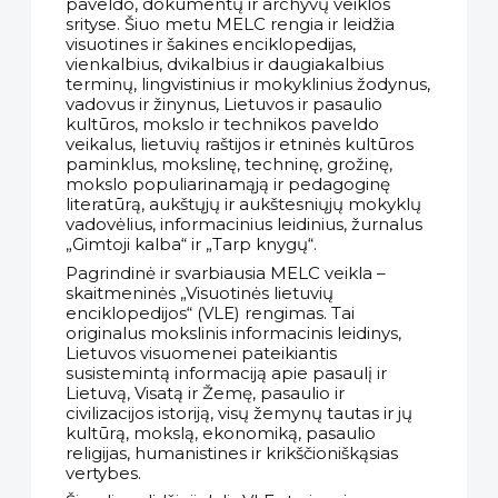
paveldo, dokumentų ir archyvų veiklos
srityse. Šiuo metu MELC rengia ir leidžia
visuotines ir šakines enciklopedijas,
vienkalbius, dvikalbius ir daugiakalbius
terminų, lingvistinius ir mokyklinius žodynus,
vadovus ir žinynus, Lietuvos ir pasaulio
kultūros, mokslo ir technikos paveldo
veikalus, lietuvių raštijos ir etninės kultūros
paminklus, mokslinę, techninę, grožinę,
mokslo populiarinamąją ir pedagoginę
literatūrą, aukštųjų ir aukštesniųjų mokyklų
vadovėlius, informacinius leidinius, žurnalus
„Gimtoji kalba“ ir „Tarp knygų“.
Pagrindinė ir svarbiausia MELC veikla –
skaitmeninės „Visuotinės lietuvių
enciklopedijos“ (VLE) rengimas. Tai
originalus mokslinis informacinis leidinys,
Lietuvos visuomenei pateikiantis
susistemintą informaciją apie pasaulį ir
Lietuvą, Visatą ir Žemę, pasaulio ir
civilizacijos istoriją, visų žemynų tautas ir jų
kultūrą, mokslą, ekonomiką, pasaulio
religijas, humanistines ir krikščioniškąsias
vertybes.