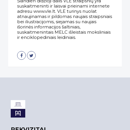
Šiandien didžioji dalis VLE straipsnių yra
suskaitmeninti ir laisvai prieinami internete
adresu www.vle.lt. VLE turinys nuolat
atnaujinamas ir pildomas naujais straipsniais
bei iliustracijomis, siejamas su naujais
išorinės informacijos šaltiniais,
suskaitmenintais MELC išleistais moksliniais
ir enciklopediniais leidiniais.
REKVIZITAI