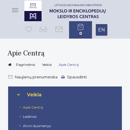
Toggle
navigation
EN
0
Apie Centrą
Pagrindinis
Veikla
Apie Centrą
Naujienų prenumerata
Spausdinti
Veikla
Apie Centrą
Leidiniai
Atviri duomenys