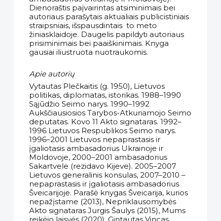
Dienoraštis paįvairintas atsiminimais bei
autoriaus parašytais aktualiais publicistiniais
straipsniais, išspausdintais to meto
žiniasklaidoje. Daugelis papildyti autoriaus
prisiminimais bei paaiškinimais. Knyga
gausiai iliustruota nuotraukomis.
Apie autorių
Vytautas Plečkaitis (g. 1950), Lietuvos
politikas, diplomatas, istorikas. 1988–1990
Sąjūdžio Seimo narys. 1990–1992
Aukščiausiosios Tarybos-Atkuriamojo Seimo
deputatas. Kovo 11 Akto signataras. 1992–
1996 Lietuvos Respublikos Seimo narys.
1996–2001 Lietuvos nepaprastasis ir
įgaliotasis ambasadorius Ukrainoje ir
Moldovoje, 2000–2001 ambasadorius
Sakartvele (rezidavo Kijeve). 2005–2007
Lietuvos generalinis konsulas, 2007–2010 –
nepaprastasis ir įgaliotasis ambasadorius
Šveicarijoje. Parašė knygas Šveicarija, kurios
nepažįstame (2013), Nepriklausomybės
Akto signataras Jurgis Šaulys (2015), Mums
reikėjo laisvės (2020), Gintautas Vincas