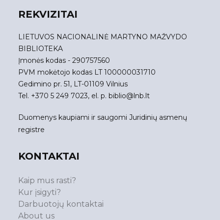
REKVIZITAI
LIETUVOS NACIONALINĖ MARTYNO MAŽVYDO
BIBLIOTEKA
Įmonės kodas - 290757560
PVM mokėtojo kodas LT 100000031710
Gedimino pr. 51, LT-01109 Vilnius
Tel. +370 5 249 7023, el. p.
biblio@lnb.lt
Duomenys kaupiami ir saugomi Juridinių asmenų
registre
KONTAKTAI
Kaip mus rasti?
Kur įsigyti?
Darbuotojų kontaktai
About us