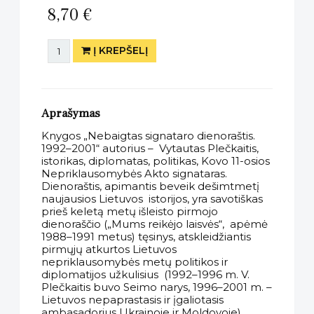
8,70 €
Į KREPŠELĮ
Aprašymas
Knygos „Nebaigtas signataro dienoraštis.
1992–2001“ autorius – Vytautas Plečkaitis,
istorikas, diplomatas, politikas, Kovo 11-osios
Nepriklausomybės Akto signataras.
Dienoraštis, apimantis beveik dešimtmetį
naujausios Lietuvos istorijos, yra savotiškas
prieš keletą metų išleisto pirmojo
dienoraščio („Mums reikėjo laisvės“, apėmė
1988–1991 metus) tęsinys, atskleidžiantis
pirmųjų atkurtos Lietuvos
nepriklausomybės metų politikos ir
diplomatijos užkulisius (1992–1996 m. V.
Plečkaitis buvo Seimo narys, 1996–2001 m. –
Lietuvos nepaprastasis ir įgaliotasis
ambasadorius Ukrainoje ir Moldovoje).