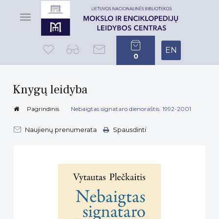
Toggle
navigation
EN
0
Knygų leidyba
Pagrindinis
Nebaigtas signataro dienoraštis. 1992-2001
Naujienų prenumerata
Spausdinti