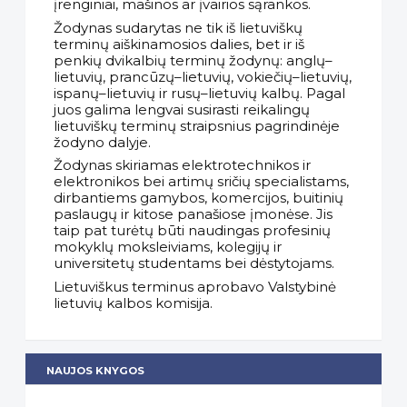
įrenginiai, mašinos ar įvairios sąrankos.
Žodynas sudarytas ne tik iš lietuviškų
terminų aiškinamosios dalies, bet ir iš
penkių dvikalbių terminų žodynų: anglų–
lietuvių, prancūzų–lietuvių, vokiečių–lietuvių,
ispanų–lietuvių ir rusų–lietuvių kalbų. Pagal
juos galima lengvai susirasti reikalingų
lietuviškų terminų straipsnius pagrindinėje
žodyno dalyje.
Žodynas skiriamas elektrotechnikos ir
elektronikos bei artimų sričių specialistams,
dirbantiems gamybos, komercijos, buitinių
paslaugų ir kitose panašiose įmonėse. Jis
taip pat turėtų būti naudingas profesinių
mokyklų moksleiviams, kolegijų ir
universitetų studentams bei dėstytojams.
Lietuviškus terminus aprobavo Valstybinė
lietuvių kalbos komisija.
NAUJOS KNYGOS