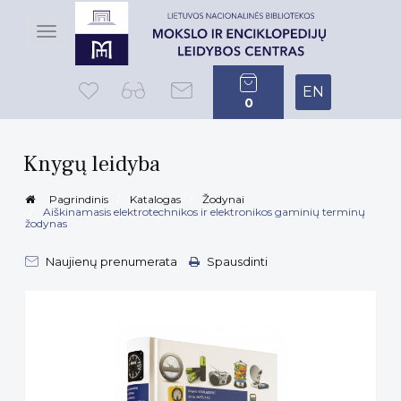
Toggle
navigation
EN
0
Knygų leidyba
Pagrindinis
Katalogas
Žodynai
Aiškinamasis elektrotechnikos ir elektronikos gaminių terminų
žodynas
Naujienų prenumerata
Spausdinti