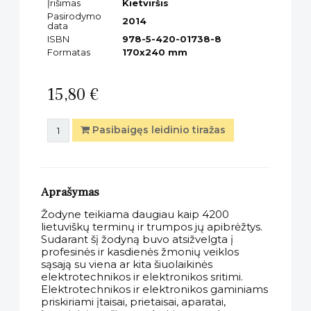
Įrišimas
Kietviršis
Pasirodymo
2014
data
ISBN
978-5-420-01738-8
Formatas
170x240 mm
15,80 €
Pasibaigęs leidinio tiražas
Aprašymas
Žodyne teikiama daugiau kaip 4200
lietuviškų terminų ir trumpos jų apibrėžtys.
Sudarant šį žodyną buvo atsižvelgta į
profesinės ir kasdienės žmonių veiklos
sąsają su viena ar kita šiuolaikinės
elektrotechnikos ir elektronikos sritimi.
Elektrotechnikos ir elektronikos
gaminiams
priskiriami įtaisai, prietaisai, aparatai,