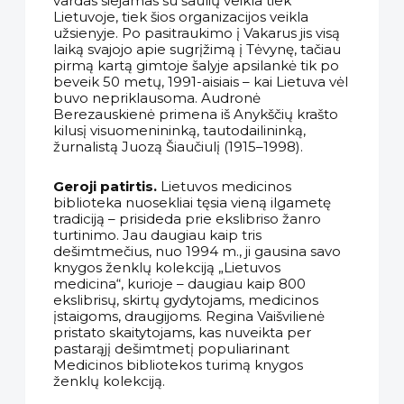
vardas siejamas su šaulių veikla tiek
Lietuvoje, tiek šios organizacijos veikla
užsienyje. Po pasitraukimo į Vakarus jis visą
laiką svajojo apie sugrįžimą į Tėvynę, tačiau
pirmą kartą gimtoje šalyje apsilankė tik po
beveik 50 metų, 1991-aisiais – kai Lietuva vėl
buvo nepriklausoma. Audronė
Berezauskienė primena iš Anykščių krašto
kilusį visuomenininką, tautodailininką,
žurnalistą Juozą Šiaučiulį (1915–1998).
Geroji patirtis.
Lietuvos medicinos
biblioteka nuosekliai tęsia vieną ilgametę
tradiciją – prisideda prie ekslibriso žanro
turtinimo. Jau daugiau kaip tris
dešimtmečius, nuo 1994 m., ji gausina savo
knygos ženklų kolekciją „Lietuvos
medicina“, kurioje – daugiau kaip 800
ekslibrisų, skirtų gydytojams, medicinos
įstaigoms, draugijoms. Regina Vaišvilienė
pristato skaitytojams, kas nuveikta per
pastarąjį dešimtmetį populiarinant
Medicinos bibliotekos turimą knygos
ženklų kolekciją.