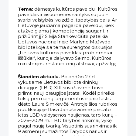
Tema:
dėmesys kultūros paveldui. Kultūros
paveldas ir visuomenės santykis su juo –
svarbi valstybės įvaizdžio, tapatybės dalis. Ar
Lietuvoje jaučiama pagarba paveldui, kiek
atsižvelgiama į kompetenciją saugant ir
prižiūrint jį? Silvija Stankevičiūtė pateikia
Lietuvos nacionalinėje Martyno Mažvydo
bibliotekoje šia tema surengtos diskusijos
„Lietuvos kultūros paveldas: problemos ir
iššūkiai“, kurioje dalyvavo Seimo, Kultūros
ministerijos, restauratorių atstovai, apžvalgą.
Šiandien aktualu.
Balandžio 27 d.
vykusiame Lietuvos bibliotekininkų
draugijos (LBD) XIII suvažiavime buvo
priimti nauji draugijos įstatai. Kodėl prireikė
tokių permainų, argumentus ir priežastis
dėsto Laura Šimkevičė. Antroje šios rubrikos
publikacijoje Rasa Januševičienė pristato
kitas LBD valdysenos naujienas, tarp kurių –
2026–2029 m. LBD tarybos rinkimai, vykę
pagal naują tvarką. Visuotinis susirinkimas iki
9 asmenų sumažintos Tarybos narius ir