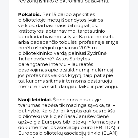
revizorių išrinko elektroniniu balsavimu.
Pokalbis.
Per 15 darbo apskrities
bibliotekoje metų išbandytos įvairios
veiklos: darbavimasis bibliografijos,
kraštotyros, aptarnavimo, tarptautinio
bendradarbiavimo srityse. Ką dar netikėto
arba padedančio tobulėti profesinėje srityje
norėtų išmėginti geriausio 2025 m.
bibliotekininko vardą pelniusi Žydrūnė
Tichanavičienė? Astos Stirbytės
parengtame interviu – laureatės
pasakojimas apie atsitiktinumą, nulėmusį
jos profesinės veiklos kryptį, taip pat apie
tai, kurioms sritims ir temoms pastaruoju
metu tenka skirti daugiau laiko ir pastangų.
Nauji leidiniai.
Šiandienos pasaulyje
tvarumas nebėra tik madinga sąvoka, tai –
būtinybė. Kaip žalioji kryptis gali pasireikšti
bibliotekų veikloje? Rasa Januševičienė
apžvelgia Europos bibliotekų informacijos ir
dokumentacijos asociacijų biuro (EBLIDA) ir
Europos bibliotekų asociacijų tinklo (ELAN)