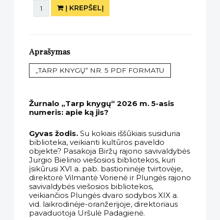
Į KREPŠELĮ
Aprašymas
„TARP KNYGŲ“ NR. 5 PDF FORMATU
Žurnalo „Tarp knygų“ 2026 m. 5-asis
numeris: apie ką jis?
Gyvas žodis.
Su kokiais iššūkiais susiduria
biblioteka, veikianti kultūros paveldo
objekte? Pasakoja Biržų rajono savivaldybės
Jurgio Bielinio viešosios bibliotekos, kuri
įsikūrusi XVI a. pab. bastioninėje tvirtovėje,
direktorė Vilmantė Vorienė ir Plungės rajono
savivaldybės viešosios bibliotekos,
veikiančios Plungės dvaro sodybos XIX a.
vid. laikrodinėje-oranžerijoje, direktoriaus
pavaduotoja Uršulė Padagienė.