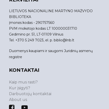
LIETUVOS NACIONALINĖ MARTYNO MAŽVYDO
BIBLIOTEKA
Įmonės kodas - 290757560
PVM mokėtojo kodas LT 100000031710
Gedimino pr. 51, LT-01109 Vilnius
Tel. +370 5 249 7023, el. p.
biblio@lnb.lt
Duomenys kaupiami ir saugomi Juridinių asmenų
registre
KONTAKTAI
Kaip mus rasti?
Kur įsigyti?
Darbuotojų kontaktai
About us