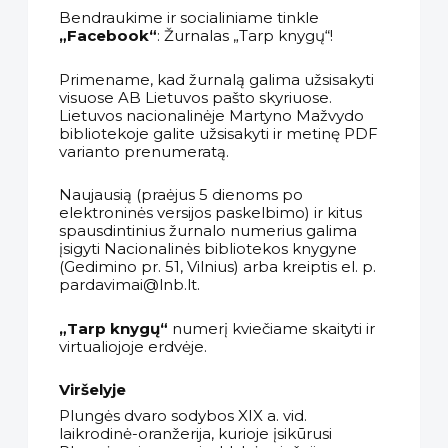
Bendraukime ir socialiniame tinkle
„Facebook“
: Žurnalas „Tarp knygų“!
Primename, kad žurnalą galima užsisakyti
visuose AB Lietuvos pašto skyriuose.
Lietuvos nacionalinėje Martyno Mažvydo
bibliotekoje galite užsisakyti ir metinę PDF
varianto prenumeratą.
Naujausią (praėjus 5 dienoms po
elektroninės versijos paskelbimo) ir kitus
spausdintinius žurnalo numerius galima
įsigyti Nacionalinės bibliotekos knygyne
(Gedimino pr. 51, Vilnius) arba kreiptis el. p.
pardavimai@lnb.lt.
„Tarp knygų“
numerį kviečiame skaityti ir
virtualiojoje erdvėje.
Viršelyje
Plungės dvaro sodybos XIX a. vid.
laikrodinė-oranžerija, kurioje įsikūrusi