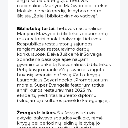
anglų kalba parengtą, o Lietuvos
nacionalinės Martyno Mažvydo bibliotekos
Mokslo ir enciklopedijų leidybos centro
išleistą „Žaliąjį bibliotekininko vadovą“.
Bibliotekų turtai.
Lietuvos nacionalinės
Martyno Mažvydo bibliotekos dokumentų
restauratoriai nuolat dalyvauja Lietuvos
Respublikos restauratorių sąjungos
rengiamuose restauravimo darbų
konkursuose. Daiva Juškienė ir Solveiga
Sprindienė pasakoja apie naujam
gyvenimui prikeltą Nacionalinės bibliotekos
Retų knygų ir rankraščių skyriuje saugotą
buvusią smarkiai pažeistą XVII a. knygą –
Laurentiaus Beyerlinecko „Promptuarium
morale. Super Evangelia festorum totius
anni“, kurios restauravimas 2025 m.
ekspertų įvertintas laureato diplomu
(kilnojamojo kultūros paveldo kategorijoje).
Žmogus ir laikas.
Šis išeivijos lietuvis
aktyviai dalyvavo spaudos veikloje, rėmė
knygų bei periodinių leidinių leidybą, jo