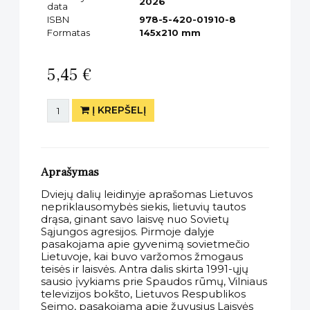
2026
data
ISBN
978-5-420-01910-8
Formatas
145x210 mm
5,45 €
Į KREPŠELĮ
Aprašymas
Dviejų dalių leidinyje aprašomas Lietuvos
nepriklausomybės siekis, lietuvių tautos
drąsa, ginant savo laisvę nuo Sovietų
Sąjungos agresijos. Pirmoje dalyje
pasakojama apie gyvenimą sovietmečio
Lietuvoje, kai buvo varžomos žmogaus
teisės ir laisvės. Antra dalis skirta 1991-ųjų
sausio įvykiams prie Spaudos rūmų, Vilniaus
televizijos bokšto, Lietuvos Respublikos
Seimo, pasakojama apie žuvusius Laisvės