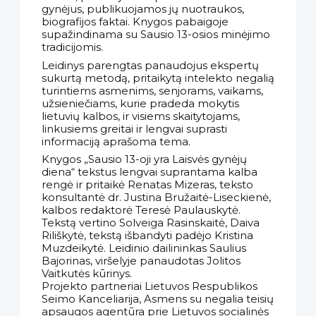
gynėjus, publikuojamos jų nuotraukos,
biografijos faktai. Knygos pabaigoje
supažindinama su Sausio 13-osios minėjimo
tradicijomis.
Leidinys parengtas panaudojus ekspertų
sukurtą metodą, pritaikytą intelekto negalią
turintiems asmenims, senjorams, vaikams,
užsieniečiams, kurie pradeda mokytis
lietuvių kalbos, ir visiems skaitytojams,
linkusiems greitai ir lengvai suprasti
informaciją aprašoma tema.
Knygos „Sausio 13-oji yra Laisvės gynėjų
diena“ tekstus lengvai suprantama kalba
rengė ir pritaikė Renatas Mizeras, teksto
konsultantė dr. Justina Bružaitė-Liseckienė,
kalbos redaktorė Teresė Paulauskytė.
Tekstą vertino Solveiga Rasinskaitė, Daiva
Riliškytė, tekstą išbandyti padėjo Kristina
Muzdeikytė. Leidinio dailininkas Saulius
Bajorinas, viršelyje panaudotas Jolitos
Vaitkutės kūrinys.
Projekto partneriai Lietuvos Respublikos
Seimo Kanceliarija, Asmens su negalia teisių
apsaugos agentūra prie Lietuvos socialinės