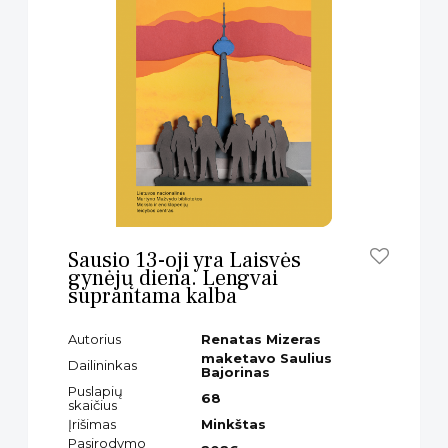
Sausio 13-oji yra Laisvės
gynėjų diena. Lengvai
suprantama kalba
Autorius
Renatas Mizeras
maketavo Saulius
Dailininkas
Bajorinas
Puslapių
68
skaičius
Įrišimas
Minkštas
Pasirodymo