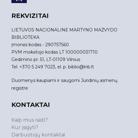
REKVIZITAI
LIETUVOS NACIONALINĖ MARTYNO MAŽVYDO
BIBLIOTEKA
Įmonės kodas - 290757560
PVM mokėtojo kodas LT 100000031710
Gedimino pr. 51, LT-01109 Vilnius
Tel. +370 5 249 7023, el. p.
biblio@lnb.lt
Duomenys kaupiami ir saugomi Juridinių asmenų
registre
KONTAKTAI
Kaip mus rasti?
Kur įsigyti?
Darbuotojų kontaktai