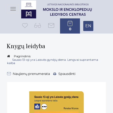
Toggle
navigation
EN
0
Knygų leidyba
Pagrindinis
Sausio 13-oji yra Laisvės gynėjų diena. Lengvai suprantama
kalba
Naujienų prenumerata
Spausdinti