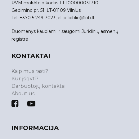
PVM mokėtojo kodas LT 100000031710
Gedimino pr. 51, LT-01109 Vilnius
Tel. +370 5 249 7023, el. p.
biblio@lnb.lt
Duomenys kaupiami ir saugomi Juridinių asmenų
registre
KONTAKTAI
Kaip mus rasti?
Kur įsigyti?
Darbuotojų kontaktai
About us
INFORMACIJA