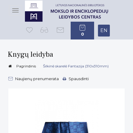
Toggle
navigation
EN
0
Knygų leidyba
Pagrindinis
Šilkinė skarelė Fantazija (310x310mm)
Naujienų prenumerata
Spausdinti