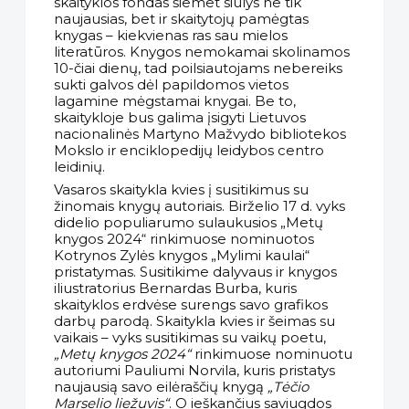
skaityklos fondas šiemet siūlys ne tik
naujausias, bet ir skaitytojų pamėgtas
knygas – kiekvienas ras sau mielos
literatūros. Knygos nemokamai skolinamos
10-čiai dienų, tad poilsiautojams nebereiks
sukti galvos dėl papildomos vietos
lagamine mėgstamai knygai. Be to,
skaitykloje bus galima įsigyti Lietuvos
nacionalinės Martyno Mažvydo bibliotekos
Mokslo ir enciklopedijų leidybos centro
leidinių.
Vasaros skaitykla kvies į susitikimus su
žinomais knygų autoriais. Birželio 17 d. vyks
didelio populiarumo sulaukusios „Metų
knygos 2024“ rinkimuose nominuotos
Kotrynos Zylės knygos „Mylimi kaulai“
pristatymas. Susitikime dalyvaus ir knygos
iliustratorius Bernardas Burba, kuris
skaityklos erdvėse surengs savo grafikos
darbų parodą. Skaitykla kvies ir šeimas su
vaikais – vyks susitikimas su vaikų poetu,
„Metų knygos 2024“
rinkimuose nominuotu
autoriumi Pauliumi Norvila, kuris pristatys
naujausią savo eilėraščių knygą
„Tėčio
Marselio liežuvis“
. O ieškančius saviugdos