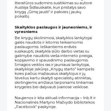
literatūros sudomins susitikimas su autore
Austėja Šidlauskaite, kuri pristatys savo
knygą „Gimę jausti“ ir pakvies į jaukų
pokalbį.
Skaityklos paslaugos ir jaunesniems, ir
vyresniems
Be knygų skolinimosi, skaityklos lankytojai
galės naudotis ir kitomis teikiamomis
paslaugomis. Ieškantiems erdvės
susikaupti, skaitykla siūlo darbo vietas su
galimybe naudotis vieša interneto prieiga,
kopijavimo ir spausdinimo paslaugomis.
Smagios veiklos ras ir jauniausi lankytojai,
skaitykloje įsikūręs „Knygų starto“ kampelis
kvies pačius mažiausius skaitytojus ir jų
tėvelius kartu skaityti specialistų atrinktas,
skirtingiems amžiaus tarpsniams tinkamas
knygeles bei dalyvauti įvairiose veiklose.
Naujienos ir kita aktuali informacija – lnb.lt ir
Nacionalinės Martyno Mažvydo bibliotekos
„Facebook“ paskyroje.