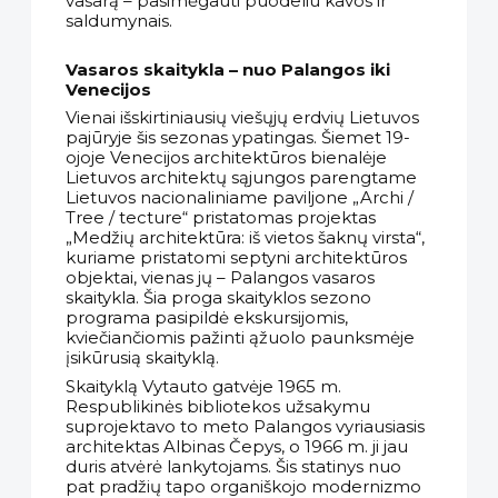
vasarą – pasimėgauti puodeliu kavos ir
saldumynais.
Vasaros skaitykla – nuo Palangos iki
Venecijos
Vienai išskirtiniausių viešųjų erdvių Lietuvos
pajūryje šis sezonas ypatingas. Šiemet 19-
ojoje Venecijos architektūros bienalėje
Lietuvos architektų sąjungos parengtame
Lietuvos nacionaliniame paviljone „Archi /
Tree / tecture“ pristatomas projektas
„Medžių architektūra: iš vietos šaknų virsta“,
kuriame pristatomi septyni architektūros
objektai, vienas jų – Palangos vasaros
skaitykla. Šia proga skaityklos sezono
programa pasipildė ekskursijomis,
kviečiančiomis pažinti ąžuolo paunksmėje
įsikūrusią skaityklą.
Skaityklą Vytauto gatvėje 1965 m.
Respublikinės bibliotekos užsakymu
suprojektavo to meto Palangos vyriausiasis
architektas Albinas Čepys, o 1966 m. ji jau
duris atvėrė lankytojams. Šis statinys nuo
pat pradžių tapo organiškojo modernizmo