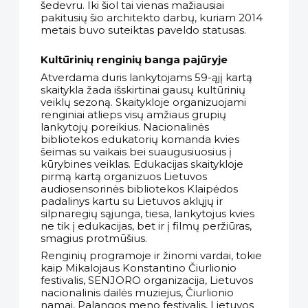
šedevru. Iki šiol tai vienas mažiausiai
pakitusių šio architekto darbų, kuriam 2014
metais buvo suteiktas paveldo statusas.
Kultūrinių renginių banga pajūryje
Atverdama duris lankytojams 59-ąjį kartą
skaitykla žada išskirtinai gausų kultūrinių
veiklų sezoną. Skaitykloje organizuojami
renginiai atlieps visų amžiaus grupių
lankytojų poreikius. Nacionalinės
bibliotekos edukatorių komanda kvies
šeimas su vaikais bei suaugusiuosius į
kūrybines veiklas. Edukacijas skaitykloje
pirmą kartą organizuos Lietuvos
audiosensorinės bibliotekos Klaipėdos
padalinys kartu su Lietuvos aklųjų ir
silpnaregių sąjunga, tiesa, lankytojus kvies
ne tik į edukacijas, bet ir į filmų peržiūras,
smagius protmūšius.
Renginių programoje ir žinomi vardai, tokie
kaip Mikalojaus Konstantino Čiurlionio
festivalis, SENJORO organizacija, Lietuvos
nacionalinis dailės muziejus, Čiurlionio
namai, Palangos meno festivalis, Lietuvos