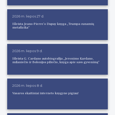
2026 m. liepos 27 d.
Išleista Jeano-Pierre’o Dupuy knyga „Trumpa cunamių
metafizika“
2026 m. liepos 9 d.
Išleista G. Cardano autobiografija „Jeronimo Kardano,
milaniečio ir Bolonijos piliečio, knyga apie savo gyvenimą“
2026 m. liepos 8 d.
Vasaros skaitiniai interneto knygyne pigiau!