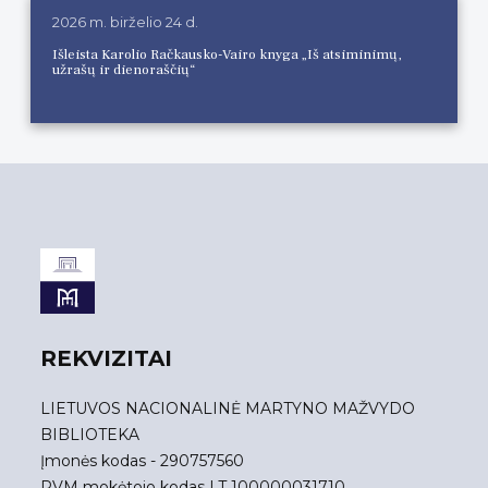
2026 m. birželio 24 d.
Išleista Karolio Račkausko-Vairo knyga „Iš atsiminimų,
užrašų ir dienoraščių“
REKVIZITAI
LIETUVOS NACIONALINĖ MARTYNO MAŽVYDO
BIBLIOTEKA
Įmonės kodas - 290757560
PVM mokėtojo kodas LT 100000031710