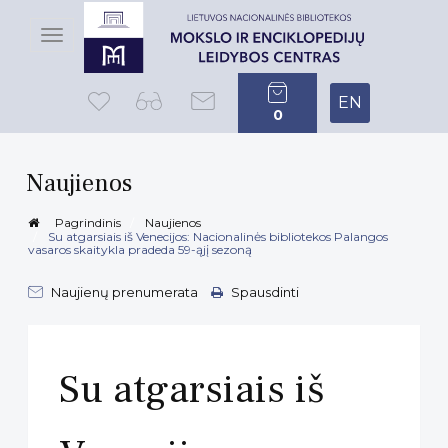
Toggle
navigation
EN
0
Naujienos
Pagrindinis
Naujienos
Su atgarsiais iš Venecijos: Nacionalinės bibliotekos Palangos
vasaros skaitykla pradeda 59-ąjį sezoną
Naujienų prenumerata
Spausdinti
Su atgarsiais iš