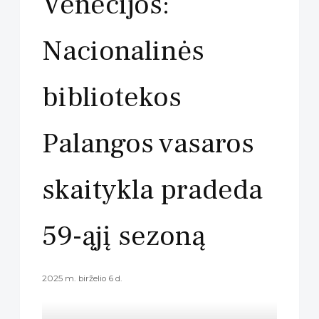
Venecijos:
Nacionalinės
bibliotekos
Palangos vasaros
skaitykla pradeda
59-ąjį sezoną
2025 m. birželio 6 d.