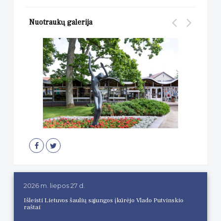
Nuotraukų galerija
2026 m. liepos 27 d.
Išleisti Lietuvos šaulių sąjungos įkūrėjo Vlado Putvinskio
raštai