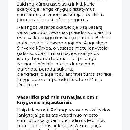
žaidimų kūrėjų asociacija ir kiti, kurie
skaitykloje rengs knygų pristatymus,
susitikimus su žinomais kūrėjais bei kitus
įdomius ir įtraukiančius renginius.
Palangos vasaros skaitykloje visą vasarą
veiks parodos. Sezonas prasidės šiuolaikinių
estų vaikų knygų iliustracijų paroda. Birželio
pabaigoje bus eksponuojama Augustyno
Sinkevič kūryba, o vasaros metu lankytojai
galės susipažinti ir su pačios skaityklos
istorija bei architektūra – tai pristatys
Nacionalinės bibliotekos komandos
parengta paroda, sukurta
bendradarbiaujant su architektūros istorike,
knygų autore ir parodų kuratore Marija
Drėmaite.
Vasariška pažintis su naujausiomis
knygomis ir jų autoriais
Kaip ir kasmet, Palangos vasaros skaityklos
lankytojai galės atsikvėpti nuo miesto
šurmulio skaitydami periodinius leidinius,
meno albumus ar knygas. Atsinaujinęs