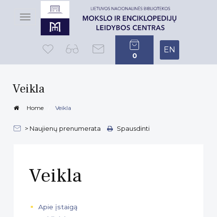
Toggle
navigation
EN
0
Veikla
Home
Veikla
> Naujienų prenumerata
Spausdinti
Veikla
Apie įstaigą