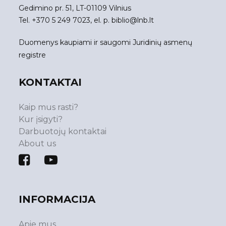
Gedimino pr. 51, LT-01109 Vilnius
Tel. +370 5 249 7023, el. p.
biblio@lnb.lt
Duomenys kaupiami ir saugomi Juridinių asmenų
registre
KONTAKTAI
Kaip mus rasti?
Kur įsigyti?
Darbuotojų kontaktai
About us
INFORMACIJA
Apie mus