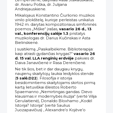
dr. Aivaru Poška, dr. Julijana
Andriejauskiene.
Mikalojaus Konstantino Čiurlionio muzikos
vinilo plokštelę, kurioje perleistas unikalus
1942 m. darytas kompozitoriaus simfoninės
poemos „Miške“ įrašas,
vasario 26 d., 13
val., konferencijų salėje 1.3
pristatys
muzikologas dr. Darius Kučinskas ir Asta
Bielinskienė.
Į susitikimą „Pasikalbėkime. Biblioterapija:
kaip atrasti gydančias knygas?“
vasario 26
d. 15 val. LLA renginių erdvėje
pakvies dr.
Daiva Janavičienė ir Rasa Derenčienė.
Ne tik šios, bet ir dar daugiau knygų,
naujienų skaitytojų laukia leidyklos stende
(
5 salė.D22
). Filosofija ir istorija
besidomintiems skaitytojams skirtos pirmą
kartą lietuviškai išleistos Roberto
Spaemanno „Nemirtingas gandas. Dievo
klausimas ir modernybės iliuzija“ (vertė Vilija
Gerulaitienė), Donaldo Bloxhamo „Kodėl
Istorija? Istorija“ (vertė Saulius
Juozapavičius) , Alexandre’o Kojève’o