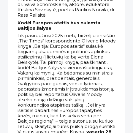
dr. Vaiva Schoroškienė, aktorė, edukatorė
Kristina Savickytė, poetas Paulius Norvila, dr.
Rasa Railaitė.
Kodėl Europos ateitis bus nulemta
Baltijos šalyse
Tik pasirodžiusi 2025 metų birželį dienraščio
„The Times“ korespondento Oliverio Moody
knyga „Baltija: Europos ateitis“ sulaukė
teigiamų akademinės ir politinės aplinkos
atsiliepimų (į lietuvių kalbą vertė Elena
Belskytė). Tai pirmoji knyga, paaiškinanti,
kodėl Baltijos šalys yra vienos išradingiausių
Vakarų kaimynių. Kalbėdamas su ministrais
pirmininkais, prezidentais, generolais,
žvalgybos pareigūnais, verslo lyderiais,
paprastais žmonėmis ir įtraukdamas istoriją,
politiką bei reportažus Oliveris Moody
atseka naują didžiųjų valstybių
konkurencijos atspirties tašką. „Jei ir yra
išeitis iš dabartinės Europos tapatybės
krizės, manau, kad tas kelias veda per
Baltijos regioną“, – teigia autorius, su kuriuo
lietuvių skaitytojai turės puikią progą susitikti
Vilniaus knygų mugėje. Knygą
vasario 28