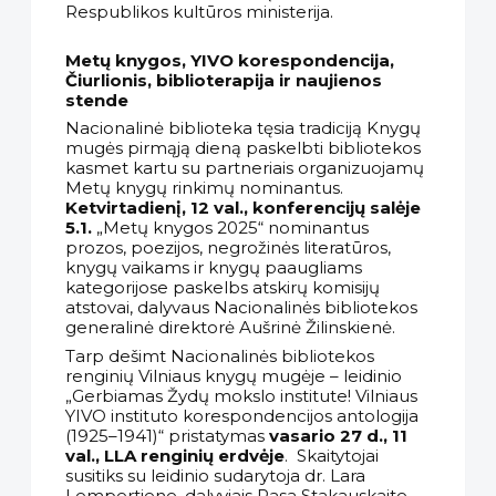
Respublikos kultūros ministerija.
Metų knygos, YIVO korespondencija,
Čiurlionis, biblioterapija ir naujienos
stende
Nacionalinė biblioteka tęsia tradiciją Knygų
mugės pirmąją dieną paskelbti bibliotekos
kasmet kartu su partneriais organizuojamų
Metų knygų rinkimų nominantus.
Ketvirtadienį, 12 val., konferencijų salėje
5.1.
„Metų knygos 2025“ nominantus
prozos, poezijos, negrožinės literatūros,
knygų vaikams ir knygų paaugliams
kategorijose paskelbs atskirų komisijų
atstovai, dalyvaus Nacionalinės bibliotekos
generalinė direktorė Aušrinė Žilinskienė.
Tarp dešimt Nacionalinės bibliotekos
renginių Vilniaus knygų mugėje – leidinio
„Gerbiamas Žydų mokslo institute! Vilniaus
YIVO instituto korespondencijos antologija
(1925–1941)“ pristatymas
vasario 27 d., 11
val., LLA renginių erdvėje
. Skaitytojai
susitiks su leidinio sudarytoja dr. Lara
Lempertiene, dalyviais Rasa Stakauskaite,