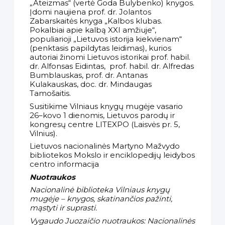
„Ateizmas“ (vertė Goda Bulybenko) knygos.
Įdomi naujiena prof. dr. Jolantos
Zabarskaitės knyga „Kalbos klubas.
Pokalbiai apie kalbą XXI amžiuje“,
populiarioji „Lietuvos istorija kiekvienam“
(penktasis papildytas leidimas), kurios
autoriai žinomi Lietuvos istorikai prof. habil.
dr. Alfonsas Eidintas, prof. habil. dr. Alfredas
Bumblauskas, prof. dr. Antanas
Kulakauskas, doc. dr. Mindaugas
Tamošaitis.
Susitikime Vilniaus knygų mugėje vasario
26–kovo 1 dienomis, Lietuvos parodų ir
kongresų centre LITEXPO (Laisvės pr. 5,
Vilnius).
Lietuvos nacionalinės Martyno Mažvydo
bibliotekos Mokslo ir enciklopedijų leidybos
centro informacija
Nuotraukos
Nacionalinė biblioteka Vilniaus knygų
mugėje – knygos, skatinančios pažinti,
mąstyti ir suprasti.
Vygaudo Juozaičio nuotraukos: Nacionalinės