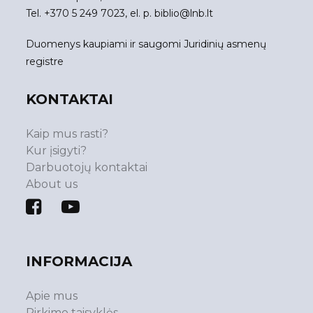
Tel. +370 5 249 7023, el. p.
biblio@lnb.lt
Duomenys kaupiami ir saugomi Juridinių asmenų
registre
KONTAKTAI
Kaip mus rasti?
Kur įsigyti?
Darbuotojų kontaktai
About us
INFORMACIJA
Apie mus
Pirkimo taisyklės