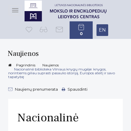
Toggle
navigation
EN
0
Naujienos
Pagrindinis
Naujienos
Nacionalinė biblioteka Vilniaus knygų mugėje: knygos,
norintiems giliau suprasti pasaulio istoriją, Europos ateitį ir savo
tapatybę
Naujienų prenumerata
Spausdinti
Nacionalinė