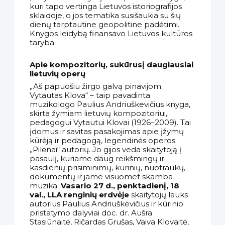
kuri tapo vertinga Lietuvos istoriografijos
sklaidoje, o jos tematika susišaukia su šių
dienų tarptautine geopolitine padėtimi.
Knygos leidybą finansavo Lietuvos kultūros
taryba.
Apie kompozitorių, sukūrusį daugiausiai
lietuvių operų
„Aš papuošiu žirgo galvą pinavijom.
Vytautas Klova“ – taip pavadinta
muzikologo Paulius Andriuškevičius knyga,
skirta žymiam lietuvių kompozitoriui,
pedagogui Vytautui Klovai (1926–2009). Tai
įdomus ir savitas pasakojimas apie įžymų
kūrėją ir pedagogą, legendinės operos
„Pilėnai“ autorių. Jo gijos veda skaitytoją į
pasaulį, kuriame daug reikšmingų ir
kasdienių prisiminimų, kūrinių, nuotraukų,
dokumentų ir jame visuomet skamba
muzika.
Vasario 27 d., penktadienį, 18
val., LLA renginių erdvėje
skaitytojų lauks
autorius Paulius Andriuškevičius ir kūrinio
pristatymo dalyviai doc. dr. Aušra
Stasiūnaitė, Ričardas Grušas, Vaiva Klovaitė,