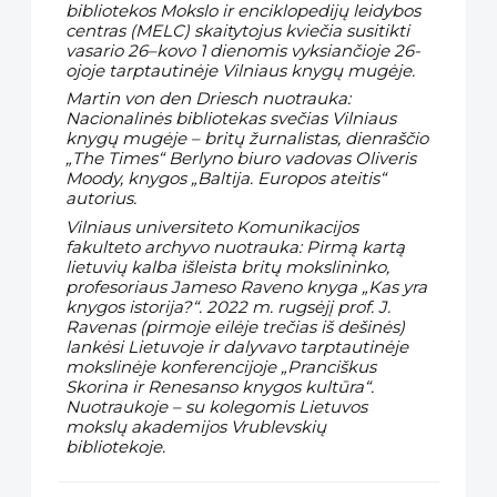
bibliotekos Mokslo ir enciklopedijų leidybos
centras (MELC) skaitytojus kviečia susitikti
vasario 26–kovo 1 dienomis vyksiančioje 26-
ojoje tarptautinėje Vilniaus knygų mugėje.
Martin von den Driesch nuotrauka:
Nacionalinės bibliotekas svečias Vilniaus
knygų mugėje – britų žurnalistas, dienraščio
„The Times“ Berlyno biuro vadovas Oliveris
Moody, knygos „Baltija. Europos ateitis“
autorius.
Vilniaus universiteto Komunikacijos
fakulteto archyvo nuotrauka: Pirmą kartą
lietuvių kalba išleista britų mokslininko,
profesoriaus Jameso Raveno knyga „Kas yra
knygos istorija?“. 2022 m. rugsėjį prof. J.
Ravenas (pirmoje eilėje trečias iš dešinės)
lankėsi Lietuvoje ir dalyvavo tarptautinėje
mokslinėje konferencijoje „Pranciškus
Skorina ir Renesanso knygos kultūra“.
Nuotraukoje – su kolegomis Lietuvos
mokslų akademijos Vrublevskių
bibliotekoje.