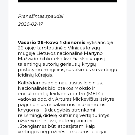
Pranešimas spaudai
2026-02-17
Vasario 26–kovo 1 dienomis
vyksiančioje
26-ojoje tarptautinėje Vilniaus knygų
mugėje Lietuvos nacionalinė Martyno
Mažvydo biblioteka kviečia skaitytojus į
talentingų autorių geriausių knygų
pristatymo renginius, susitikimus su vertingų
leidinių kūrėjais.
Kalbėdamas apie naujausius leidinius,
Nacionalinės bibliotekos Mokslo ir
enciklopedijų leidybos centro (MELC)
vadovas doc. dr. Arturas Mickevičius išskyrė
pagrindinius reikalavimus leidžiamoms
knygoms – iš daugybės atrenkami
reikšmingi, didelę kultūrinę vertę turintys
užsienio ir lietuvių autorių kūriniai.
„Stengiamės būti atpažįstami kaip
vertingos negrožinės literatūros leidėjai.