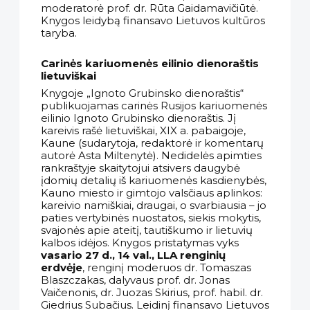
moderatorė prof. dr. Rūta Gaidamavičiūtė.
Knygos leidybą finansavo Lietuvos kultūros
taryba.
Carinės kariuomenės eilinio dienoraštis
lietuviškai
Knygoje „Ignoto Grubinsko dienoraštis“
publikuojamas carinės Rusijos kariuomenės
eilinio Ignoto Grubinsko dienoraštis. Jį
kareivis rašė lietuviškai, XIX a. pabaigoje,
Kaune (sudarytoja, redaktorė ir komentarų
autorė Asta Miltenytė). Nedidelės apimties
rankraštyje skaitytojui atsivers daugybė
įdomių detalių iš kariuomenės kasdienybės,
Kauno miesto ir gimtojo valsčiaus aplinkos:
kareivio namiškiai, draugai, o svarbiausia – jo
paties vertybinės nuostatos, siekis mokytis,
svajonės apie ateitį, tautiškumo ir lietuvių
kalbos idėjos. Knygos pristatymas vyks
vasario 27 d., 14 val., LLA renginių
erdvėje
, renginį moderuos dr. Tomaszas
Blaszczakas, dalyvaus prof. dr. Jonas
Vaičenonis, dr. Juozas Skirius, prof. habil. dr.
Giedrius Subačius. Leidinį finansavo Lietuvos