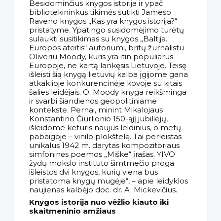
Besidominčius knygos istorija ir ypač
bibliotekininkus tikimės sutikti Jameso
Raveno knygos „Kas yra knygos istorija?“
pristatyme. Ypatingo susidomėjimo turėtų
sulaukti susitikimas su knygos „Baltija.
Europos ateitis“ autoriumi, britų žurnalistu
Oliveriu Moody, kuris yra itin populiarus
Europoje, ne kartą lankęsis Lietuvoje. Teisę
išleisti šią knygą lietuvių kalba įgijome gana
atkaklioje konkurencinėje kovoje su kitais
šalies leidėjais. O. Moody knyga reikšminga
ir svarbi šiandienos geopolitiniame
kontekste. Pernai, minint Mikalojaus
Konstantino Čiurlionio 150-ąjį jubiliejų,
išleidome keturis naujus leidinius, o metų
pabaigoje – vinilo plokštelę. Tai perleistas
unikalus 1942 m. darytas kompozitoriaus
simfoninės poemos „Miške“ įrašas. YIVO
žydų mokslo instituto šimtmečio proga
išleistos dvi knygos, kurių viena bus
pristatoma knygų mugėje“, – apie leidyklos
naujienas kalbėjo doc. dr. A. Mickevičius.
Knygos istorija nuo vėžlio kiauto iki
skaitmeninio amžiaus