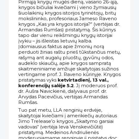
Pirmąją knygų mugės dieną, vasario 26-ąją,
knygos bičiuliai kviečiami į vieno žymiausių
šiuolaikinių knygos istorijos tyrinėtojų, britų
mokslininko, profesoriaus Jameso Raveno
knygos „Kas yra knygos istorija?“ (vertėjas dr.
Armandas Rumšas) pristatymą. Šis kūrinys
tapo dar vienu reikšmingu knygų istorijai
įvykiu – jis išleistas lietuvių kalba.
Įdomiausius faktus apie žmonių norą
perduoti žinias raštu prieš tūkstančius metų,
rašymą ant augalų pluoštų, gyvūnų odos,
audeklo skiaučių, apie knygos sampratą
skaitmeniniame amžiuje skaitytojas sužinos
vertingame prof. J. Raveno kūrinyje. Knygos
pristatymas vyks
ketvirtadienį, 13 val.,
konferencijų salėje 5.2
. Jį moderuos prof.
dr. Aušra Navickienė, dalyvaus prof. dr.
Arvydas Pacevičius, vertėjas Armandas
Rumšas.
Tuo pat metu, LLA renginių erdvėje,
skaitytojai kviečiami į amerikiečių autoriaus
Jimo Trelease’o knygos „Skaitymo garsiai
vadovas“ (vertėja Ieva Venskevičiūtė)
pristatymą. Medeinos Andriulienės
moderuojamame renginyje jį pristatys doc.