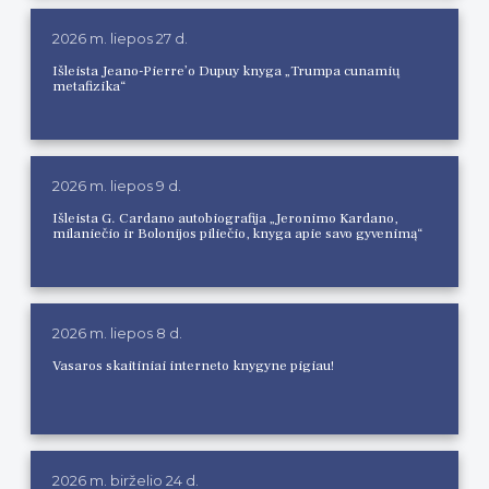
2026 m. liepos 27 d.
Išleista Jeano-Pierre’o Dupuy knyga „Trumpa cunamių
metafizika“
2026 m. liepos 9 d.
Išleista G. Cardano autobiografija „Jeronimo Kardano,
milaniečio ir Bolonijos piliečio, knyga apie savo gyvenimą“
2026 m. liepos 8 d.
Vasaros skaitiniai interneto knygyne pigiau!
2026 m. birželio 24 d.