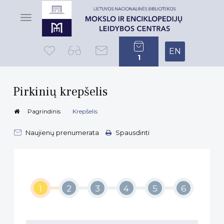
Toggle
navigation
EN
1
Pirkinių krepšelis
Pagrindinis
Krepšelis
Naujienų prenumerata
Spausdinti