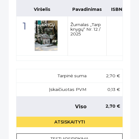
Viršelis
Pavadinimas
ISBN
K
Žurnalas „Tarp
knygų“ Nr. 12 /
2025
Tarpinė suma
2,70 €
Įskaičiuotas PVM
0,13 €
Viso
2,70 €
ATSISKAITYTI
TĘSTI APSIPIRKIMĄ