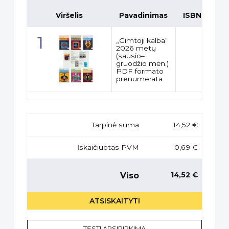
Viršelis
Pavadinimas
ISBN
K
„Gimtoji kalba“
2026 metų
(sausio–
gruodžio mėn.)
PDF formato
prenumerata
Tarpinė suma
14,52 €
Įskaičiuotas PVM
0,69 €
Viso
14,52 €
ATSISKAITYTI
TĘSTI APSIPIRKIMĄ