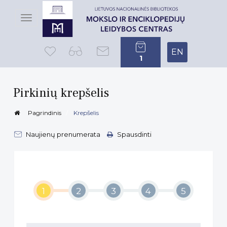
Toggle
navigation
EN
1
Pirkinių krepšelis
Pagrindinis
Krepšelis
Naujienų prenumerata
Spausdinti