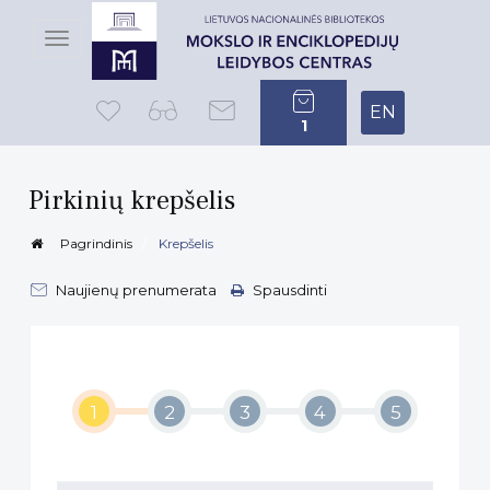
Toggle
navigation
EN
1
Pirkinių krepšelis
Pagrindinis
Krepšelis
Naujienų prenumerata
Spausdinti