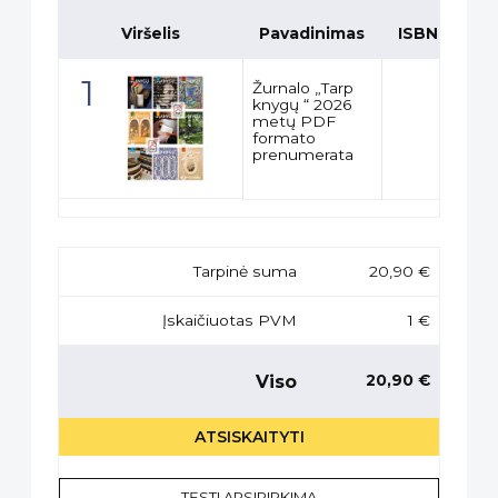
Viršelis
Pavadinimas
ISBN
K
Žurnalo „Tarp
knygų “ 2026
metų PDF
formato
prenumerata
Tarpinė suma
20,90 €
Įskaičiuotas PVM
1 €
Viso
20,90 €
ATSISKAITYTI
TĘSTI APSIPIRKIMĄ